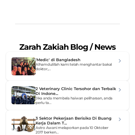
Mac 2026
Bagi pelajar Malaysia yang bercita-cita menjadi do...
Zarah Zakiah Blog / News
'Medic' di Bangladesh
Alhamdulillah kami telah menghantar bakal 
doktor,...
2 Veterinary Clinic Tersohor dan Terbaik 
Di Indone...
Jika anda membela haiwan peliharaan, anda 
perlu ta...
3 Sektor Pekerjaan Berisiko Di Buang 
Kerja Dalam T...
Astro Awani melaporkan pada 10 Oktober 
2017 berken...