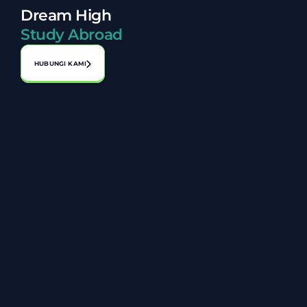
Dream High
Study Abroad
HUBUNGI KAMI
Alamat:
No. A-1-2, Laman Perniagaan Bahagia, Jalan 1, Bandar 
Seri Putra, 43000 Kajang, Selangor
03-8920 8119
+6014 806 8027
info@zarazakiah.com.my
Tentang Kami
Carta Organisasi