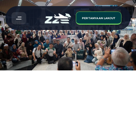
PERTANYAAN LANJUT
Zara
Zakiah
News