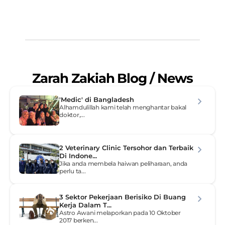
Mac 2026
Bagi pelajar Malaysia yang bercita-cita menjadi do...
Zarah Zakiah Blog / News
'Medic' di Bangladesh
Alhamdulillah kami telah menghantar bakal 
doktor,...
2 Veterinary Clinic Tersohor dan Terbaik 
Di Indone...
Jika anda membela haiwan peliharaan, anda 
perlu ta...
3 Sektor Pekerjaan Berisiko Di Buang 
Kerja Dalam T...
Astro Awani melaporkan pada 10 Oktober 
2017 berken...