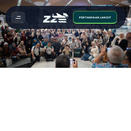
PERTANYAAN LANJUT
Zara
Zakiah
News