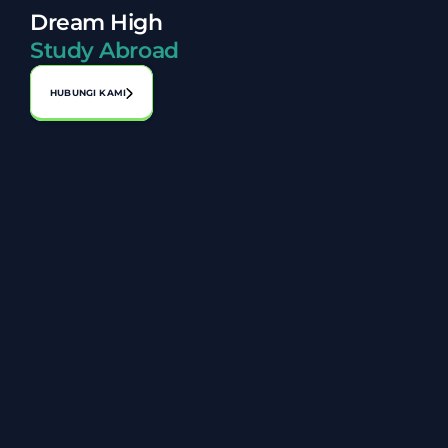
Dream High
Study Abroad
HUBUNGI KAMI
Alamat:
No. A-1-2, Laman Perniagaan Bahagia, Jalan 1, Bandar 
Seri Putra, 43000 Kajang, Selangor
03-8920 8119
+6014 806 8027
info@zarazakiah.com.my
Tentang Kami
Carta Organisasi