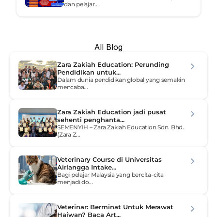
dan pelajar...
All Blog
Zara Zakiah Education: Perunding 
Pendidikan untuk...
Dalam dunia pendidikan global yang semakin 
mencaba...
Zara Zakiah Education jadi pusat 
sehenti penghanta...
SEMENYIH – Zara Zakiah Education Sdn. Bhd. 
(Zara Z...
Veterinary Course di Universitas 
Airlangga Intake...
Bagi pelajar Malaysia yang bercita-cita 
menjadi do...
Veterinar: Berminat Untuk Merawat 
Haiwan? Baca Art...