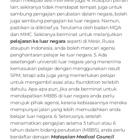
telah melepasi sesi 
interview
 juga. 4. Ataupun pilihan 
lain, sekiranya tidak mendapat tempat juga untuk 
sambung pengajian perubatan dalam negara, boleh 
juga sambung pengajian ke luar negara. Namun, 
pastikan ia diiktiraf ya. Terutama oleh badan MQA 
dan MMC. Sekiranya berminat untuk melanjutkan 
pelajaran ke luar negara
 seperti di Mesir, Rusia 
ataupun Indonesia, anda boleh mencari agensi 
penghantaran pelajar ke luar negara. 5. Ada 
sesetengah universiti luar negara yang menerima 
kemasukan pelajar dengan menggunakan result 
SPM, tetapi ada juga yang memerlukan pelajar 
untuk mengambil asasi atau 
foundation
 terlebih 
dahulu. Apa-apa pun, jika anda berminat untuk 
mendapatkan MBBS di luar negara anda perlu 
merujuk pihak agensi, kerana kebiasaannya mereka 
mempunyai jalan yang lebih memudahkan anda 
belajar luar negara. 6. Seterusnya, setelah 
menamatkan pengajian selama 5 tahun atau 6 
tahun dalam bidang perubatan (MBBS), anda perlu 
berdaftar dengan 
Malaysian Medical Council 