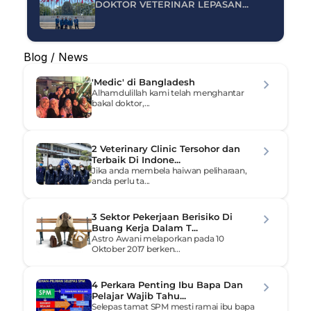
DOKTOR VETERINAR LEPASAN...
Blog / News
'Medic' di Bangladesh
Alhamdulillah kami telah menghantar 
bakal doktor,...
2 Veterinary Clinic Tersohor dan 
Terbaik Di Indone...
Jika anda membela haiwan peliharaan, 
anda perlu ta...
3 Sektor Pekerjaan Berisiko Di 
Buang Kerja Dalam T...
Astro Awani melaporkan pada 10 
Oktober 2017 berken...
4 Perkara Penting Ibu Bapa Dan 
Pelajar Wajib Tahu...
Selepas tamat SPM mesti ramai ibu bapa 