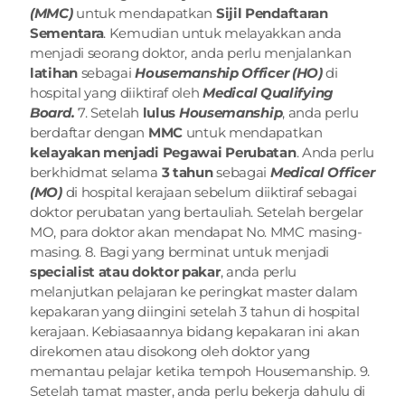
(MMC)
 untuk mendapatkan 
Sijil Pendaftaran 
Sementara
. Kemudian untuk melayakkan anda 
menjadi seorang doktor, anda perlu menjalankan 
latihan
 sebagai 
Housemanship Officer (HO)
 di 
hospital yang diiktiraf oleh 
Medical Qualifying 
Board.
 7. Setelah 
lulus 
Housemanship
, anda perlu 
berdaftar dengan 
MMC
 untuk mendapatkan 
kelayakan menjadi Pegawai Perubatan
. Anda perlu 
berkhidmat selama 
3 tahun
 sebagai 
Medical Officer 
(MO)
 di hospital kerajaan sebelum diiktiraf sebagai 
doktor perubatan yang bertauliah. Setelah bergelar 
MO, para doktor akan mendapat No. MMC masing-
masing. 8. Bagi yang berminat untuk menjadi 
specialist atau doktor pakar
, anda perlu 
melanjutkan pelajaran ke peringkat master dalam 
kepakaran yang diingini setelah 3 tahun di hospital 
kerajaan. Kebiasaannya bidang kepakaran ini akan 
direkomen atau disokong oleh doktor yang 
memantau pelajar ketika tempoh Housemanship. 9. 
Setelah tamat master, anda perlu bekerja dahulu di 