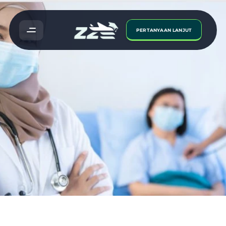
PERTANYAAN LANJUT
Cara
Menjadi
Seorang
Doktor