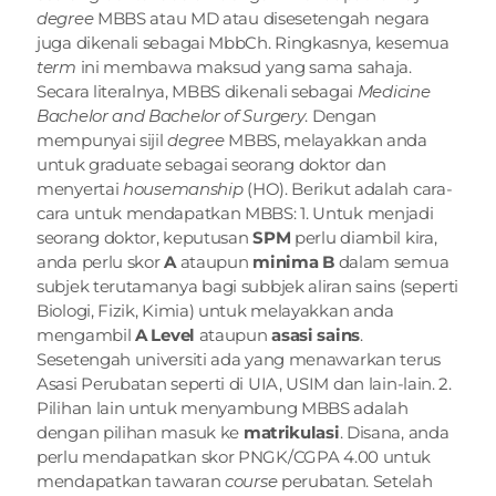
degree
 MBBS atau MD atau disesetengah negara 
juga dikenali sebagai MbbCh. Ringkasnya, kesemua 
term
 ini membawa maksud yang sama sahaja. 
Secara literalnya, MBBS dikenali sebagai 
Medicine 
Bachelor and Bachelor of Surgery
. Dengan 
mempunyai sijil 
degree
 MBBS, melayakkan anda 
untuk graduate sebagai seorang doktor dan 
menyertai 
housemanship
 (HO). Berikut adalah cara-
cara untuk mendapatkan MBBS: 1. Untuk menjadi 
seorang doktor, keputusan 
SPM
 perlu diambil kira, 
anda perlu skor 
A 
ataupun
 minima B 
dalam semua 
subjek terutamanya bagi subbjek aliran sains (seperti 
Biologi, Fizik, Kimia) untuk melayakkan anda 
mengambil 
A Level 
ataupun 
asasi sains
. 
Sesetengah universiti ada yang menawarkan terus 
Asasi Perubatan seperti di UIA, USIM dan lain-lain. 2. 
Pilihan lain untuk menyambung MBBS adalah 
dengan pilihan masuk ke 
matrikulasi
. Disana, anda 
perlu mendapatkan skor PNGK/CGPA 4.00 untuk 
mendapatkan tawaran 
course
 perubatan. Setelah 