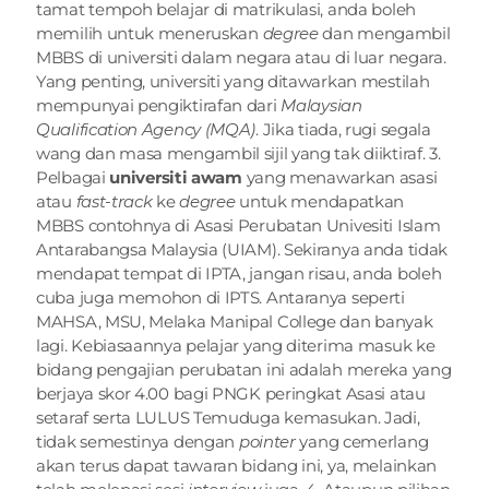
tamat tempoh belajar di matrikulasi, anda boleh 
memilih untuk meneruskan 
degree
 dan mengambil 
MBBS di universiti dalam negara atau di luar negara. 
Yang penting, universiti yang ditawarkan mestilah 
mempunyai pengiktirafan dari 
Malaysian 
Qualification Agency (MQA)
. Jika tiada, rugi segala 
wang dan masa mengambil sijil yang tak diiktiraf. 3. 
Pelbagai 
universiti awam
 yang menawarkan asasi 
atau 
fast-track
 ke 
degree
 untuk mendapatkan 
MBBS contohnya di Asasi Perubatan Univesiti Islam 
Antarabangsa Malaysia (UIAM). Sekiranya anda tidak 
mendapat tempat di IPTA, jangan risau, anda boleh 
cuba juga memohon di IPTS. Antaranya seperti 
MAHSA, MSU, Melaka Manipal College dan banyak 
lagi. Kebiasaannya pelajar yang diterima masuk ke 
bidang pengajian perubatan ini adalah mereka yang 
berjaya skor 4.00 bagi PNGK peringkat Asasi atau 
setaraf serta LULUS Temuduga kemasukan. Jadi, 
tidak semestinya dengan 
pointer
 yang cemerlang 
akan terus dapat tawaran bidang ini, ya, melainkan 