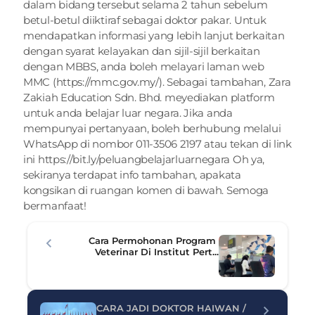
dalam bidang tersebut selama 2 tahun sebelum 
betul-betul diiktiraf sebagai doktor pakar. Untuk 
mendapatkan informasi yang lebih lanjut berkaitan 
dengan syarat kelayakan dan sijil-sijil berkaitan 
dengan MBBS, anda boleh melayari laman web 
MMC (
https://mmc.gov.my/
). Sebagai tambahan, Zara 
Zakiah Education Sdn. Bhd. meyediakan platform 
untuk anda belajar luar negara. Jika anda 
mempunyai pertanyaan, boleh berhubung melalui 
WhatsApp
 di nombor 011-3506 2197 atau tekan di link 
ini 
https://bit.ly/peluangbelajarluarnegara
 Oh ya, 
sekiranya terdapat info tambahan, apakata 
kongsikan di ruangan komen di bawah. Semoga 
bermanfaat! 
Cara Permohonan Program 
Veterinar Di Institut Pert...
CARA JADI DOKTOR HAIWAN / 