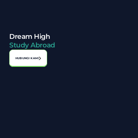
Dream High
Study Abroad
HUBUNGI KAMI
Alamat:
No. A-1-2, Laman Perniagaan Bahagia, Jalan 1, Bandar 
Seri Putra, 43000 Kajang, Selangor
03-8920 8119
+6014 806 8027