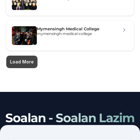
Mymensingh Medical College
mymensingh-medical-college
Load More
Soalan - Soalan Lazim