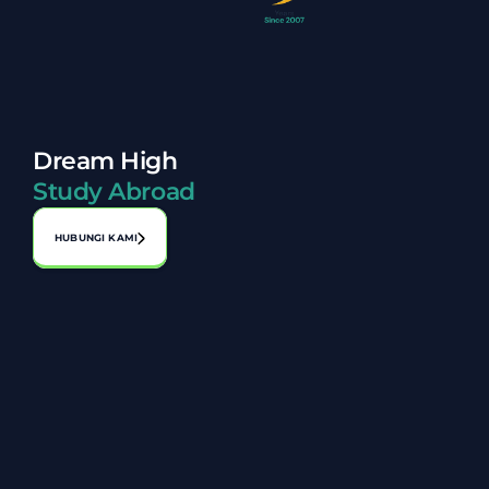
Dream High
Study Abroad
HUBUNGI KAMI
Alamat:
No. A-1-2, Laman Perniagaan Bahagia, Jalan 1, Bandar 
Seri Putra, 43000 Kajang, Selangor
03-8920 8119