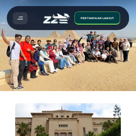
PERTANYAAN LANJUT
Alexandria
University