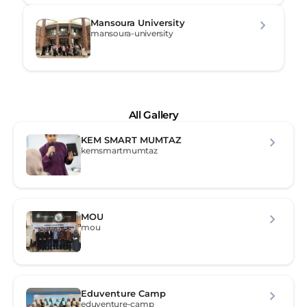
Mansoura University
mansoura-university
All Gallery
KEM SMART MUMTAZ
kemsmartmumtaz
MOU
mou
Eduventure Camp
eduventure-camp