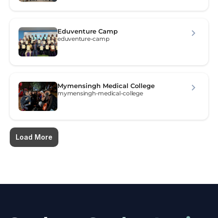
Eduventure Camp
eduventure-camp
Mymensingh Medical College
mymensingh-medical-college
Load More