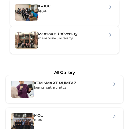
KPJUC
kpjuc
Mansoura University
mansoura-university
All Gallery
KEM SMART MUMTAZ
kemsmartmumtaz
MOU
mou