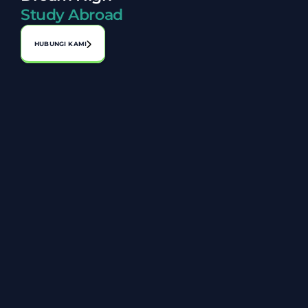
Study Abroad
HUBUNGI KAMI
Alamat:
No. A-1-2, Laman Perniagaan Bahagia, Jalan 1, Bandar 
Seri Putra, 43000 Kajang, Selangor
03-8920 8119
+6014 806 8027
info@zarazakiah.com.my
Tentang Kami
Carta Organisasi