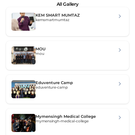
All Gallery
KEM SMART MUMTAZ
kemsmartmumtaz
MOU
mou
Eduventure Camp
eduventure-camp
Mymensingh Medical College
mymensingh-medical-college