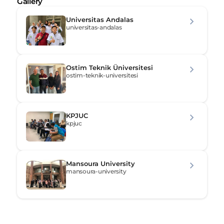
Gallery
Universitas Andalas
universitas-andalas
Ostim Teknik Üniversitesi
ostim-teknik-universitesi
KPJUC
kpjuc
Mansoura University
mansoura-university