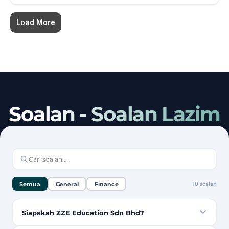
Load More
Soalan - Soalan Lazim
Semua
General
Finance
10
soalan
Siapakah ZZE Education Sdn Bhd?