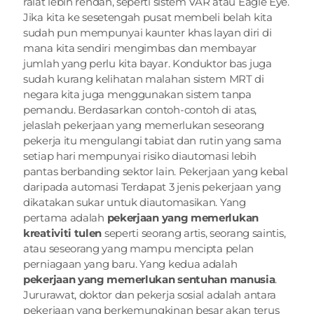
ralat lebih rendah, seperti sistem VAR atau Eagle Eye. 
Jika kita ke sesetengah pusat membeli belah kita 
sudah pun mempunyai kaunter khas layan diri di 
mana kita sendiri mengimbas dan membayar 
jumlah yang perlu kita bayar. Konduktor bas juga 
sudah kurang kelihatan malahan sistem MRT di 
negara kita juga menggunakan sistem tanpa 
pemandu. Berdasarkan contoh-contoh di atas, 
jelaslah pekerjaan yang memerlukan seseorang 
pekerja itu mengulangi tabiat dan rutin yang sama 
setiap hari mempunyai risiko diautomasi lebih 
pantas berbanding sektor lain. Pekerjaan yang kebal 
daripada automasi Terdapat 3 jenis pekerjaan yang 
dikatakan sukar untuk diautomasikan. Yang 
pertama adalah 
pekerjaan yang memerlukan 
kreativiti tulen
 seperti seorang artis, seorang saintis, 
atau seseorang yang mampu mencipta pelan 
perniagaan yang baru. Yang kedua adalah 
pekerjaan yang memerlukan sentuhan manusia
. 
Jururawat, doktor dan pekerja sosial adalah antara 
pekerjaan yang berkemungkinan besar akan terus 