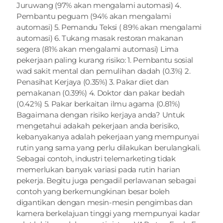
Juruwang (97% akan mengalami automasi) 4. 
Pembantu peguam (94% akan mengalami 
automasi) 5. Pemandu Teksi ( 89% akan mengalami 
automasi) 6. Tukang masak restoran makanan 
segera (81% akan mengalami automasi) Lima 
pekerjaan paling kurang risiko: 1. Pembantu sosial 
wad sakit mental dan pemulihan dadah (0.3%) 2. 
Penasihat Kerjaya (0.35%) 3. Pakar diet dan 
pemakanan (0.39%) 4. Doktor dan pakar bedah 
(0.42%) 5. Pakar berkaitan ilmu agama (0.81%) 
Bagaimana dengan risiko kerjaya anda? Untuk 
mengetahui adakah pekerjaan anda berisiko, 
kebanyakanya adalah pekerjaan yang mempunyai 
rutin yang sama yang perlu dilakukan berulangkali. 
Sebagai contoh, industri telemarketing tidak 
memerlukan banyak variasi pada rutin harian 
pekerja. Begitu juga pengadil perlawanan sebagai 
contoh yang berkemungkinan besar boleh 
digantikan dengan mesin-mesin pengimbas dan 
kamera berkelajuan tinggi yang mempunyai kadar 