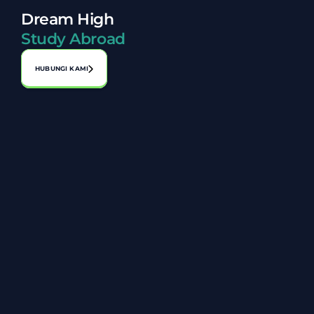
Dream High
Study Abroad
HUBUNGI KAMI
Alamat:
No. A-1-2, Laman Perniagaan Bahagia, Jalan 1, Bandar 
Seri Putra, 43000 Kajang, Selangor
03-8920 8119
+6014 806 8027
info@zarazakiah.com.my