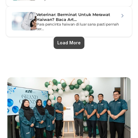
Veterinar: Berminat Untuk Merawat 
Haiwan? Baca Art...
Para pencinta haiwan di luar sana pasti pernah 
ter...
Load More