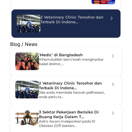
2 Veterinary Clinic Tersohor dan 
Terbaik Di Indone...
Blog / News
'Medic' di Bangladesh
Alhamdulillah kami telah menghantar 
bakal doktor,...
2 Veterinary Clinic Tersohor dan 
Terbaik Di Indone...
Jika anda membela haiwan peliharaan, 
anda perlu ta...
3 Sektor Pekerjaan Berisiko Di 
Buang Kerja Dalam T...
Astro Awani melaporkan pada 10 
Oktober 2017 berken...