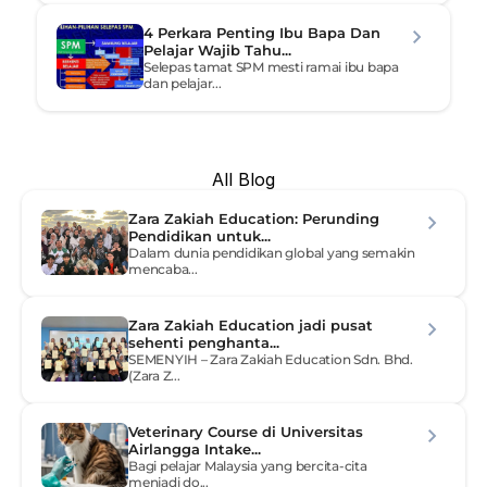
4 Perkara Penting Ibu Bapa Dan 
Pelajar Wajib Tahu...
Selepas tamat SPM mesti ramai ibu bapa 
dan pelajar...
All Blog
Zara Zakiah Education: Perunding 
Pendidikan untuk...
Dalam dunia pendidikan global yang semakin 
mencaba...
Zara Zakiah Education jadi pusat 
sehenti penghanta...
SEMENYIH – Zara Zakiah Education Sdn. Bhd. 
(Zara Z...
Veterinary Course di Universitas 
Airlangga Intake...
Bagi pelajar Malaysia yang bercita-cita 
menjadi do...