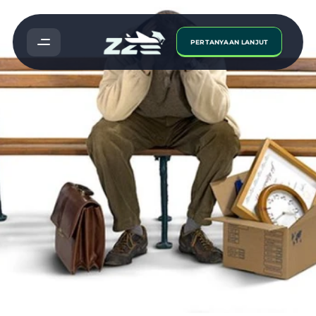
PERTANYAAN LANJUT
3
Sektor
Pekerjaan
Berisiko
Di
Buang
Kerja
Dalam
Tempoh
5
Tahun