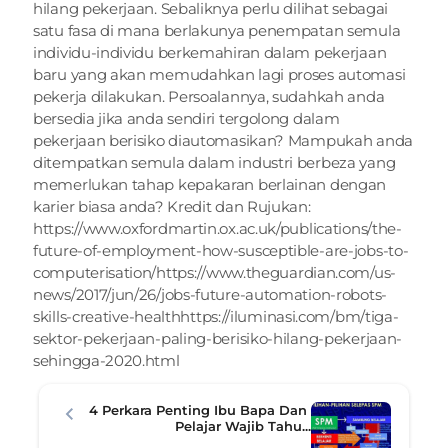
hilang pekerjaan. Sebaliknya perlu dilihat sebagai 
satu fasa di mana berlakunya penempatan semula 
individu-individu berkemahiran dalam pekerjaan 
baru yang akan memudahkan lagi proses automasi 
pekerja dilakukan. Persoalannya, sudahkah anda 
bersedia jika anda sendiri tergolong dalam 
pekerjaan berisiko diautomasikan? Mampukah anda 
ditempatkan semula dalam industri berbeza yang 
memerlukan tahap kepakaran berlainan dengan 
karier biasa anda? Kredit dan Rujukan: 
https://www.oxfordmartin.ox.ac.uk/publications/the-
future-of-employment-how-susceptible-are-jobs-to-
computerisation/
https://www.theguardian.com/us-
news/2017/jun/26/jobs-future-automation-robots-
skills-creative-health
https://iluminasi.com/bm/tiga-
sektor-pekerjaan-paling-berisiko-hilang-pekerjaan-
sehingga-2020.html
4 Perkara Penting Ibu Bapa Dan 
Pelajar Wajib Tahu...