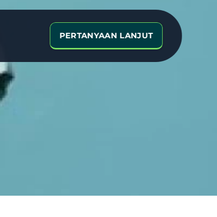
PERTANYAAN LANJUT
uan
Pintar
donesia