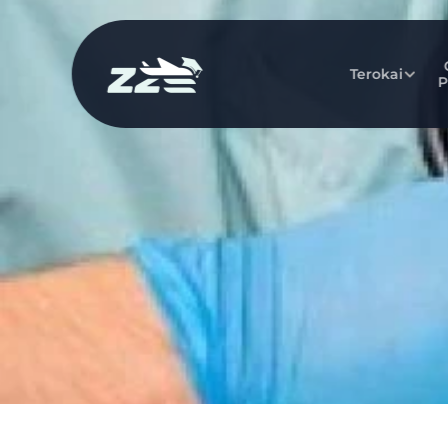
Terokai
P
Belajar
Me
Pelaja