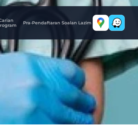
Carian 
Pra-Pendaftaran
Soalan Lazim
rogram
dic
Murah
dan
Diiktiraf
:
Lal
r
Malaysia
ke
Universiti
Di
In