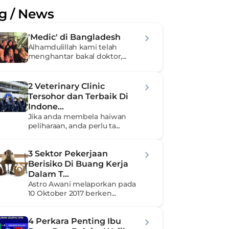
g / News
'Medic' di Bangladesh
Alhamdulillah kami telah 
menghantar bakal doktor,...
2 Veterinary Clinic 
Tersohor dan Terbaik Di 
Indone...
Jika anda membela haiwan 
peliharaan, anda perlu ta...
3 Sektor Pekerjaan 
Berisiko Di Buang Kerja 
Dalam T...
Astro Awani melaporkan pada 
10 Oktober 2017 berken...
4 Perkara Penting Ibu 