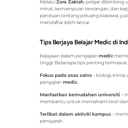
Melalui 
Zara Zakiah
, pelajar dibimbing 
minat, kemampuan kewangan, dan keper
panduan tentang peluang biasiswa, yur
mendaftar lebih lancar.
Tips Berjaya Belajar Medic di In
Kejayaan dalam pengajian 
medic
 memer
tinggi. Beberapa tips penting termasuk:
Fokus pada asas sains
 – biologi, kim
pengajian 
medic
.
Manfaatkan kemudahan universiti
 – 
membantu untuk memahami teori dan p
Terlibat dalam aktiviti kampus
 – memb
pensyarah.