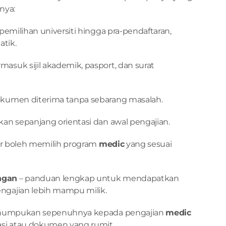
anya:
i pemilihan universiti hingga pra-pendaftaran, 
atik.
ermasuk sijil akademik, pasport, dan surat 
kumen diterima tanpa sebarang masalah.
kan sepanjang orientasi dan awal pengajian.
jar boleh memilih program 
medic
 yang sesuai 
ngan
 – panduan lengkap untuk mendapatkan 
gajian lebih mampu milik.
menumpukan sepenuhnya kepada pengajian 
medic
asi atau dokumen yang rumit.