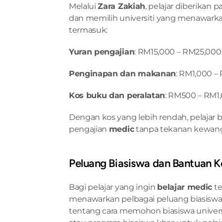
Melalui 
Zara Zakiah
, pelajar diberikan
dan memilih universiti yang menawarkan 
termasuk:
Yuran pengajian
: RM15,000 – RM25,000
Penginapan dan makanan
: RM1,000 –
Kos buku dan peralatan
: RM500 – RM1
Dengan kos yang lebih rendah, pelaja
pengajian 
medic
 tanpa tekanan kewang
Peluang Biasiswa dan Bantuan 
Bagi pelajar yang ingin 
belajar medic
 t
menawarkan pelbagai peluang biasiswa.
tentang cara memohon biasiswa universi