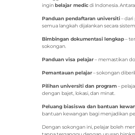
ingin 
belajar medic
 di Indonesia. Antar
Panduan pendaftaran universiti
 – dar
semua langkah dijalankan secara sistem
Bimbingan dokumentasi lengkap
 – t
sokongan.
Panduan visa pelajar
 – memastikan do
Pemantauan pelajar
 – sokongan diberi
Pilihan universiti dan program
 – pela
dengan bajet, lokasi, dan minat.
Peluang biasiswa dan bantuan kewa
bantuan kewangan bagi menjadikan pen
Dengan sokongan ini, pelajar boleh 
tanpa terganggu dengan urusan birokr