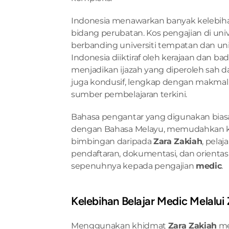
Indonesia menawarkan banyak kelebihan
bidang perubatan. Kos pengajian di univ
berbanding universiti tempatan dan univers
Indonesia diiktiraf oleh kerajaan dan ba
menjadikan ijazah yang diperoleh sah dan
juga kondusif, lengkap dengan makmal m
sumber pembelajaran terkini.
Bahasa pengantar yang digunakan biasa
dengan Bahasa Melayu, memudahkan ko
bimbingan daripada 
Zara Zakiah
, pela
pendaftaran, dokumentasi, dan orient
sepenuhnya kepada pengajian 
medic
.
Kelebihan Belajar Medic Melalui
Menggunakan khidmat 
Zara Zakiah
 m