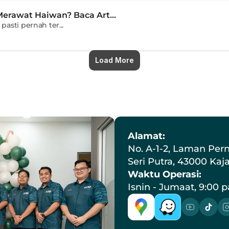
Merawat Haiwan? Baca Art...
pasti pernah ter...
Load More
Alamat:
No. A-1-2, Laman Pern
Seri Putra, 43000 Kaj
Waktu Operasi:
Isnin - Jumaat, 9:00 p