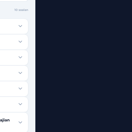
10
soalan
ajian