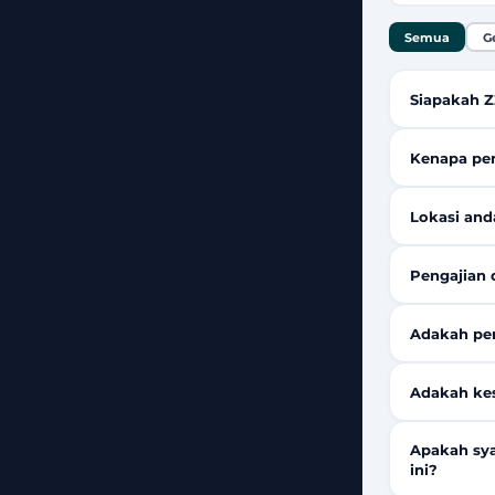
Semua
G
Siapakah 
Kenapa per
Lokasi and
Pengajian 
Adakah pen
Adakah kes
Apakah sy
ini?