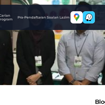
Carian 
Pra-Pendaftaran
Soalan Lazim
rogram
arnival
Pendidikan
MARA
20
Blo