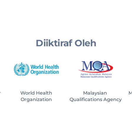
Diiktiraf Oleh
r
World Health
Malaysian 
M
Organization
Qualifications Agency