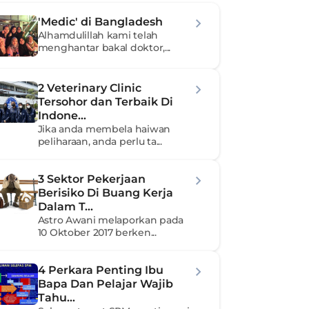
'Medic' di Bangladesh
Alhamdulillah kami telah 
menghantar bakal doktor,...
2 Veterinary Clinic 
Tersohor dan Terbaik Di 
Indone...
Jika anda membela haiwan 
peliharaan, anda perlu ta...
3 Sektor Pekerjaan 
Berisiko Di Buang Kerja 
Dalam T...
Astro Awani melaporkan pada 
10 Oktober 2017 berken...
4 Perkara Penting Ibu 
Bapa Dan Pelajar Wajib 
Tahu...