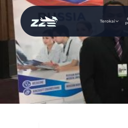
Terokai
P
K