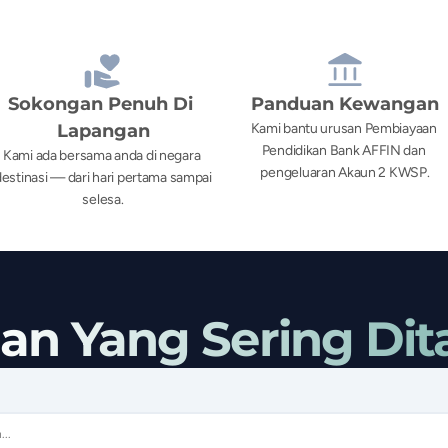
Sokongan Penuh Di 
Panduan Kewangan
Lapangan
Kami bantu urusan Pembiayaan 
Pendidikan Bank AFFIN dan 
Kami ada bersama anda di negara 
pengeluaran Akaun 2 KWSP.
estinasi — dari hari pertama sampai 
selesa.
lan Yang Sering Dit