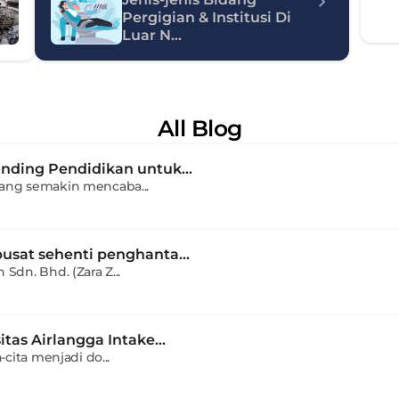
Pergigian & Institusi Di 
Luar N...
All Blog
nding Pendidikan untuk...
yang semakin mencaba...
pusat sehenti penghanta...
Sdn. Bhd. (Zara Z...
itas Airlangga Intake...
-cita menjadi do...