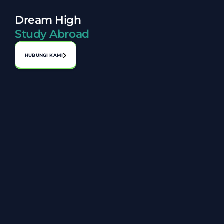
Dream High
Study Abroad
HUBUNGI KAMI
Alamat:
No. A-1-2, Laman Perniagaan Bahagia, Jalan 1, Bandar 
Seri Putra, 43000 Kajang, Selangor
03-8920 8119
+6014 806 8027
info@zarazakiah.com.my