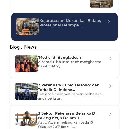
Kejuruteraan Mekanikal: Bidang 
Profesional Berimpa...
Blog / News
'Medic' di Bangladesh
Alhamdulillah kami telah menghantar 
bakal doktor,...
2 Veterinary Clinic Tersohor dan 
Terbaik Di Indone...
Jika anda membela haiwan peliharaan, 
anda perlu ta...
3 Sektor Pekerjaan Berisiko Di 
Buang Kerja Dalam T...
Astro Awani melaporkan pada 10 
Oktober 2017 berken...