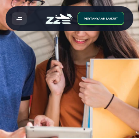
PERTANYAAN LANJUT
Kelebihan
Belajar
Luar
Negara
Melalui
Agensi
Konsultan
Pendidikan