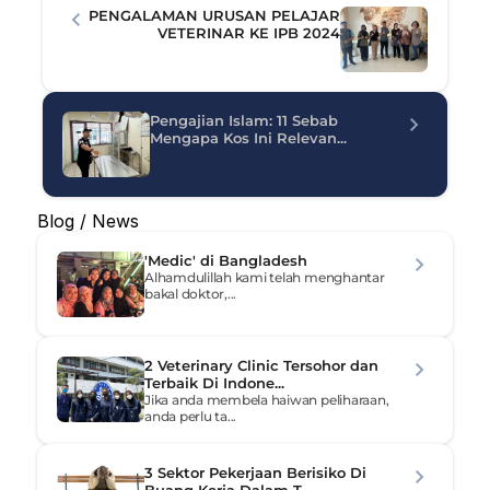
PENGALAMAN URUSAN PELAJAR 
VETERINAR KE IPB 2024
Pengajian Islam: 11 Sebab 
Mengapa Kos Ini Relevan...
Blog / News
'Medic' di Bangladesh
Alhamdulillah kami telah menghantar 
bakal doktor,...
2 Veterinary Clinic Tersohor dan 
Terbaik Di Indone...
Jika anda membela haiwan peliharaan, 
anda perlu ta...
3 Sektor Pekerjaan Berisiko Di 