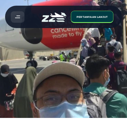
PERTANYAAN LANJUT
Pengalaman
Pulang
Ke
Tanah
Air
Ketika
Pandemik
Covid-19