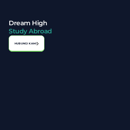
Dream High
Study Abroad
HUBUNGI KAMI
Alamat:
No. A-1-2, Laman Perniagaan Bahagia, Jalan 1, Bandar 
Seri Putra, 43000 Kajang, Selangor
03-8920 8119
+6014 806 8027
info@zarazakiah.com.my