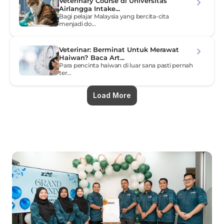
Veterinary Course di Universitas 
Airlangga Intake...
Bagi pelajar Malaysia yang bercita-cita 
menjadi do...
Veterinar: Berminat Untuk Merawat 
Haiwan? Baca Art...
Para pencinta haiwan di luar sana pasti pernah 
ter...
Load More