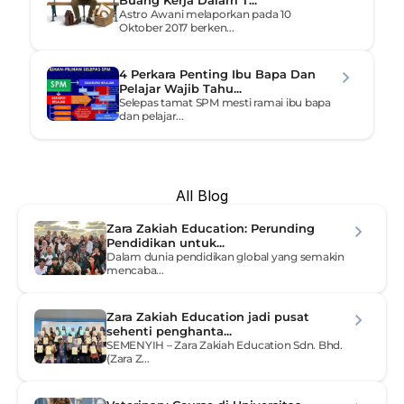
Buang Kerja Dalam T...
Astro Awani melaporkan pada 10 
Oktober 2017 berken...
4 Perkara Penting Ibu Bapa Dan 
Pelajar Wajib Tahu...
Selepas tamat SPM mesti ramai ibu bapa 
dan pelajar...
All Blog
Zara Zakiah Education: Perunding 
Pendidikan untuk...
Dalam dunia pendidikan global yang semakin 
mencaba...
Zara Zakiah Education jadi pusat 
sehenti penghanta...
SEMENYIH – Zara Zakiah Education Sdn. Bhd. 
(Zara Z...