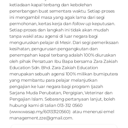
ketiadaan kapal terbang dan kebolehan 
penerbangan buat sementara waktu. Setiap proses 
ini mengambil masa yang agak lama dari segi 
permohonan, kertas kerja dan 
follow up
 keputusan. 
Setiap proses dan langkah ini tidak akan mudah 
tanpa wakil atau agensi di luar negara bagi 
menguruskan pelajar di Mesir. Dari segi pemeriksaan 
kesihatan, pengurusan pengangkutan dan 
penempahan kapal terbang adalah 100% diuruskan 
oleh pihak Persatuan Ibu Bapa bersama Zara Zakiah 
Education Sdn. Bhd. Zara Zakiah Education 
merupakan sebuah agensi 100% milikan bumiputera 
yang membantu para pelajar melanjutkan 
pengajian ke luar negara bagi program Ijazah 
Sarjana Muda Perubatan, Pergigian, Veterinar dan 
Pengajian Islam. Sebarang pertanyaan lanjut, boleh 
hubungi kami di talian 013-312 0560 
(
www.wasap.my/60133120560
)  atau menerusi emel 
management.zze@gmail.com
. 