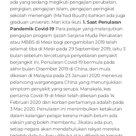
ada yang sedang megikuti pengajian perubatan, 
pergigian, pengajian Islam, pengajian peringkat 
sekolah menengah (Ma’had Buuth) bahkan ada juga 
graduan universiti. Mari kita ikuti. 
1. Saat Penularan 
Pandemik Covid-19
 Para pelajar yang melanjutkan 
pengajian program Ijazah Sarjana Muda Perubatan 
atau MBBS di Mesir bagi pengambilan 2019 telah 
selamat tiba di Mesir pada 29 September 2019, iaitu 3 
bulan sebelum tercetusnya penyebaran penyakit 
berjangkit ini. Penularan Covid-19 bermula pada 
akhir bulan Disember 2019 di China, dan mula 
dikesan di Malaysia pada 23 Januari 2020 menerusi 
pelancong warganegara China yang menunjukkan 
simptom penyakit yang serupa. Manakala, kes 
pertama Covid-19 di Mesir telah dikesan pada 14 
Februari 2020 dan korban pertamanya adalah pada 
3 Mac 2020. Penularan ini menimbulkan ketakutan 
dalam kalangan pelajar kerana masih belum ada 
vaksin yang boleh membantu. Jikalau ada pun, 
setiap negara akan mendahulukan rakyat mereka 
terlebih dahulu, baru dibuka atau diberikan kepada 