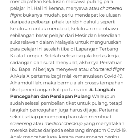
mendapatkan kelulusan mebawa pulang para 
pelajar ini. Hal ini kerana, menyewa atau 
chartered 
flight 
bukanya mudah, perlu mendapat kelulusan 
daripada pelbagai pihak terlebih dahulu seperti 
kelulusan untuk mendarat, kelulusan membawa 
sebilangan besar pelajar dari Mesir dan kesediaan 
sukarelawan dalam Malaysia untuk menguruskan 
para pelajar ini setelah tiba di Lapangan Terbang 
Kuala Lumpur. Setelah selesai segala kertas kerja, 
cadangan dan surat menyurat, akhirnya Persatuan 
Ibu Bapa ini berjaya menyewa atau
 chartered flight
AirAsia X pertama bagi misi kemanusiaan Covid-19. 
Alhamdulillah, maka bermulalah proses tempahan 
tiket penerbangan kali pertama ini. 
4. Langkah 
Pencegahan dan Persiapan Pulang
 Walaupun 
sudah selesai pembelian tiket untuk pulang, tetapi 
langkah pencegahan juga harus dijaga. Pertama 
sekali, setiap penumpang haruslah membuat 
screening
 atau 
medical checkup
 yang menyatakan 
mereka bebas daripada sebarang simptom Covid-19. 
Agak mencabar juga, kerana penumpang begitu 