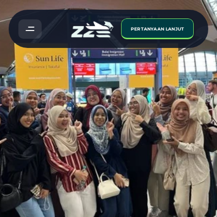
PERTANYAAN LANJUT
Travelog:
Proses
Pengurusan
Pendaftaran
dan
Kebajikan
Pelajar
Sarjana
Muda
Veterinar
di
Universitas
Airlangga
(UNAIR)