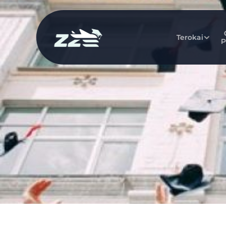
Terokai
P
Keputusan