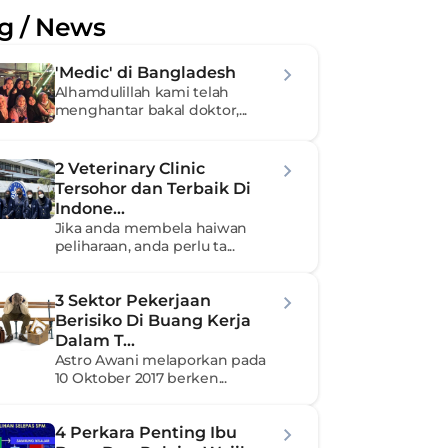
g / News
'Medic' di Bangladesh
Alhamdulillah kami telah 
menghantar bakal doktor,...
2 Veterinary Clinic 
Tersohor dan Terbaik Di 
Indone...
Jika anda membela haiwan 
peliharaan, anda perlu ta...
3 Sektor Pekerjaan 
Berisiko Di Buang Kerja 
Dalam T...
Astro Awani melaporkan pada 
10 Oktober 2017 berken...
4 Perkara Penting Ibu 