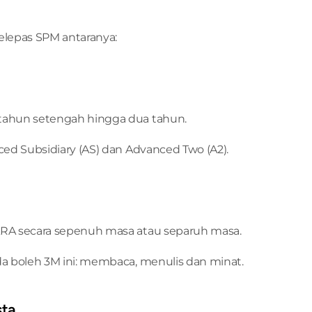
selepas SPM antaranya:
etahun setengah hingga dua tahun.
ced Subsidiary (AS) dan Advanced Two (A2).
ARA secara sepenuh masa atau separuh masa.
da boleh 3M ini: membaca, menulis dan minat.
sta