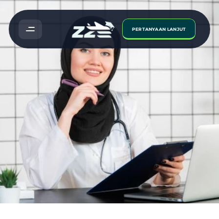
PERTANYAAN LANJUT
Panduan
Menjadi
Seorang
Doktor
Gigi