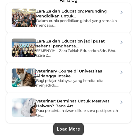
All Blog
Zara Zakiah Education: Perunding 
Pendidikan untuk...
Dalam dunia pendidikan global yang semakin 
mencaba...
Zara Zakiah Education jadi pusat 
sehenti penghanta...
SEMENYIH – Zara Zakiah Education Sdn. Bhd. 
(Zara Z...
Veterinary Course di Universitas 
Airlangga Intake...
Bagi pelajar Malaysia yang bercita-cita 
menjadi do...
Veterinar: Berminat Untuk Merawat 
Haiwan? Baca Art...
Para pencinta haiwan di luar sana pasti pernah 
ter...
Load More