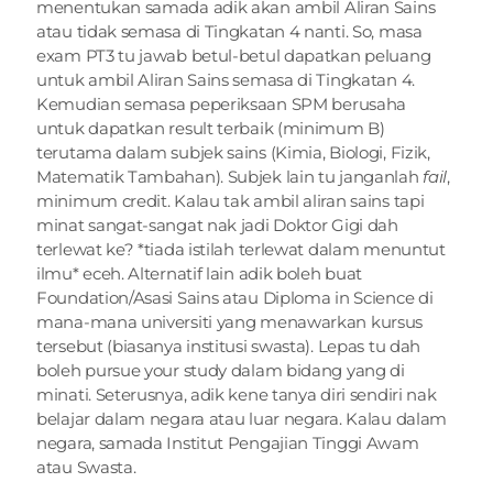
menentukan samada adik akan ambil Aliran Sains 
atau tidak semasa di Tingkatan 4 nanti. So, masa 
exam PT3 tu jawab betul-betul dapatkan peluang 
untuk ambil Aliran Sains semasa di Tingkatan 4. 
Kemudian semasa peperiksaan SPM berusaha 
untuk dapatkan result terbaik (minimum B) 
terutama dalam subjek sains (Kimia, Biologi, Fizik, 
Matematik Tambahan). Subjek lain tu janganlah 
fail
, 
minimum credit. Kalau tak ambil aliran sains tapi 
minat sangat-sangat nak jadi Doktor Gigi dah 
terlewat ke? *tiada istilah terlewat dalam menuntut 
ilmu* eceh. Alternatif lain adik boleh buat 
Foundation/Asasi Sains atau Diploma in Science di 
mana-mana universiti yang menawarkan kursus 
tersebut (biasanya institusi swasta). Lepas tu dah 
boleh pursue your study dalam bidang yang di 
minati. Seterusnya, adik kene tanya diri sendiri nak 
belajar dalam negara atau luar negara. Kalau dalam 
negara, samada Institut Pengajian Tinggi Awam 
atau Swasta.