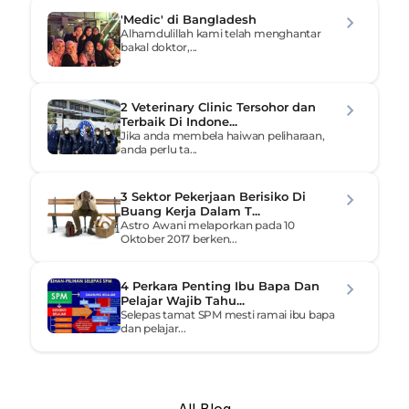
'Medic' di Bangladesh
Alhamdulillah kami telah menghantar 
bakal doktor,...
2 Veterinary Clinic Tersohor dan 
Terbaik Di Indone...
Jika anda membela haiwan peliharaan, 
anda perlu ta...
3 Sektor Pekerjaan Berisiko Di 
Buang Kerja Dalam T...
Astro Awani melaporkan pada 10 
Oktober 2017 berken...
4 Perkara Penting Ibu Bapa Dan 
Pelajar Wajib Tahu...
Selepas tamat SPM mesti ramai ibu bapa 
dan pelajar...