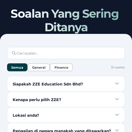
Soalan Yang Sering 
Ditanya
Semua
General
Finance
10
soalan
Siapakah ZZE Education Sdn Bhd?
Kenapa perlu pilih ZZE?
Lokasi anda?
Pengajian di negara manakah yang ditawarkan?