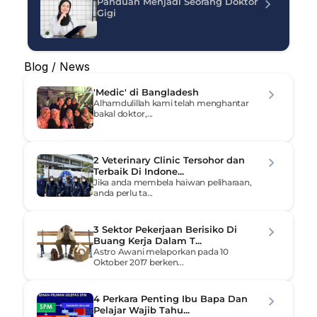
Panduan Menjadi Seorang Doktor 
Gigi
Blog / News
'Medic' di Bangladesh
Alhamdulillah kami telah menghantar 
bakal doktor,...
2 Veterinary Clinic Tersohor dan 
Terbaik Di Indone...
Jika anda membela haiwan peliharaan, 
anda perlu ta...
3 Sektor Pekerjaan Berisiko Di 
Buang Kerja Dalam T...
Astro Awani melaporkan pada 10 
Oktober 2017 berken...
4 Perkara Penting Ibu Bapa Dan 
Pelajar Wajib Tahu...