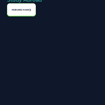
HUBUNGI KAMI
Alamat:
No. A-1-2, Laman Perniagaan Bahagia, Jalan 1, Bandar 
Seri Putra, 43000 Kajang, Selangor
03-8920 8119
+6014 806 8027
info@zarazakiah.com.my
Tentang Kami
Carta Organisasi
Artikel
Testimoni