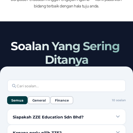
bidang terbaik dengan hala tuju anda.
Soalan Yang Sering 
Ditanya
Semua
General
Finance
10
soalan
Siapakah ZZE Education Sdn Bhd?
Kenapa perlu pilih ZZE?