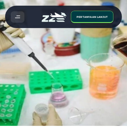
PERTANYAAN LANJUT
Para
Lepasan
SPM
Harus
Ambil
Tahu
Syarat
Kelayakan
Untuk
Bidang
Farmasi