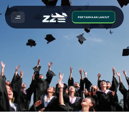
PERTANYAAN LANJUT
Peluang
Sambung
Belajar
Oversea