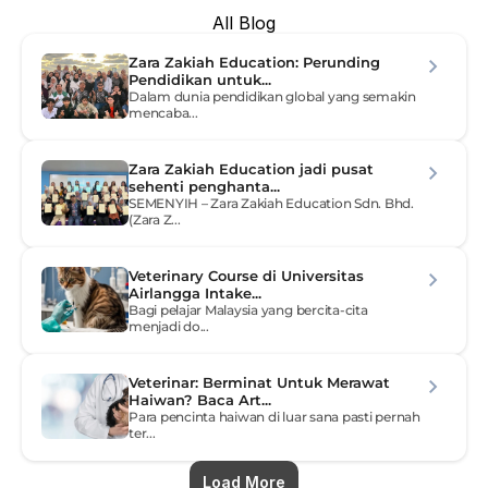
All Blog
Zara Zakiah Education: Perunding 
Pendidikan untuk...
Dalam dunia pendidikan global yang semakin 
mencaba...
Zara Zakiah Education jadi pusat 
sehenti penghanta...
SEMENYIH – Zara Zakiah Education Sdn. Bhd. 
(Zara Z...
Veterinary Course di Universitas 
Airlangga Intake...
Bagi pelajar Malaysia yang bercita-cita 
menjadi do...
Veterinar: Berminat Untuk Merawat 
Haiwan? Baca Art...
Para pencinta haiwan di luar sana pasti pernah 
ter...
Load More