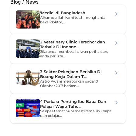
Blog / News
'Medic' di Bangladesh
Alhamdulillah kami telah menghantar 
bakal doktor,...
2 Veterinary Clinic Tersohor dan 
Terbaik Di Indone...
Jika anda membela haiwan peliharaan, 
anda perlu ta...
3 Sektor Pekerjaan Berisiko Di 
Buang Kerja Dalam T...
Astro Awani melaporkan pada 10 
Oktober 2017 berken...
4 Perkara Penting Ibu Bapa Dan 
Pelajar Wajib Tahu...
Selepas tamat SPM mesti ramai ibu bapa 
dan pelajar...